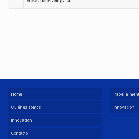
Bolsas
papel antigrasa.
Home
Papel aliment
Quiénes somos
Innovación
Innovación
Contacto