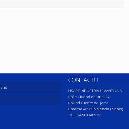
CONTACTO
ario
LISART INDUSTRIA LEVANTINA S.L.
Calle Ciudad de Liria, 27,
Pol.Ind.Fuente del Jarro
Paterna 46988 Valencia ( Spain)
Tel: +34 961340925